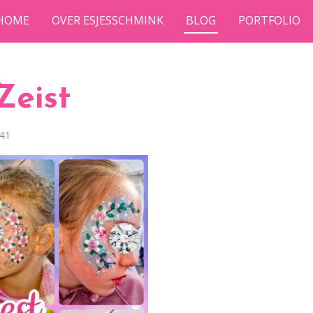
HOME
OVER ESJESSCHMINK
BLOG
PORTFOLIO
Zeist
:41