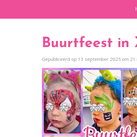
Ga
direct
naar
de
Buurtfeest in 
hoofdinhoud
Gepubliceerd op 13 september 2025 om 21