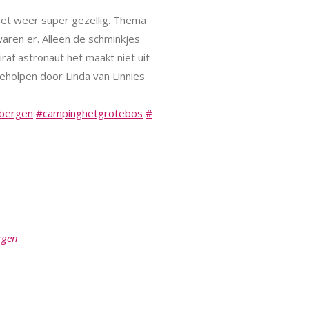
het weer super gezellig. Thema
waren er. Alleen de schminkjes
raf astronaut het maakt niet uit
 geholpen door Linda van Linnies
ebergen
#campinghetgrotebos
#
rgen