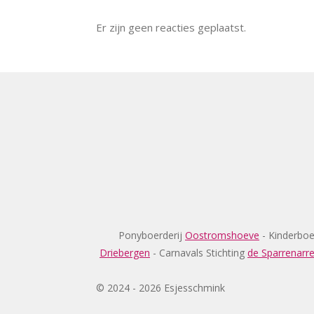
Er zijn geen reacties geplaatst.
R
a
t
i
n
g
:
Ponyboerderij
Oostromshoeve
- Kinderboe
4
Driebergen
- Carnavals Stichting
de Sparrenarr
.
2
© 2024 - 2026 Esjesschmink
6
0