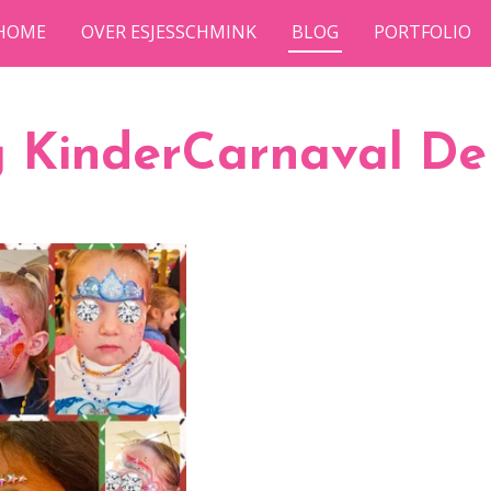
HOME
OVER ESJESSCHMINK
BLOG
PORTFOLIO
 KinderCarnaval De