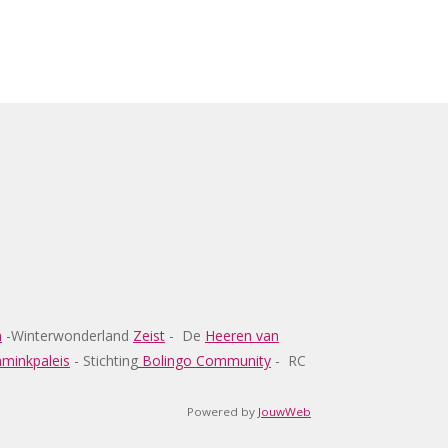
m
-
Winterwonderland
Zeist
- De
Heeren van
hminkpaleis
-
Stichting
Bolingo Community
-
RC
Powered by
JouwWeb