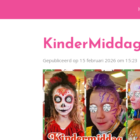
Ga
direct
naar
de
KinderMiddag
hoofdinhoud
Gepubliceerd op 15 februari 2026 om 15:23