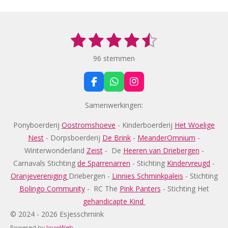
1
2
3
4
5
S
R
t
s
s
s
s
s
a
e
96 stemmen
t
m
t
t
t
t
t
m
i
e
e
e
e
e
e
F
W
I
n
n
a
h
n
r
r
r
r
r
g
c
a
s
Samenwerkingen:
e
t
t
:
r
r
r
r
b
s
a
Ponyboerderij
Oostromshoeve
- Kinderboerderij
Het Woelige
4
e
e
e
e
o
A
g
Nest
- Dorpsboerderij
De Brink
-
MeanderOmnium
-
.
o
p
r
n
n
n
n
k
p
a
Winterwonderland
Zeist
- De
Heeren van Driebergen
-
2
m
Carnavals Stichting
de Sparrenarren
- Stichting
Kindervreugd
-
6
Oranjevereniging
Driebergen -
Linnies Schminkpaleis
-
Stichting
0
Bolingo Community
-
RC The
Pink Panters
- Stichting Het
4
gehandicapte Kind
1
© 2024 - 2026 Esjesschmink
6
Powered by
JouwWeb