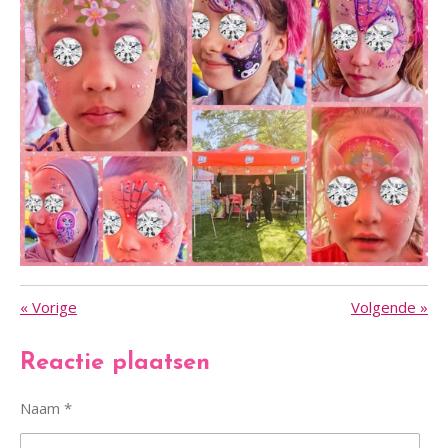
«
Vorige
Volgende
»
Reactie plaatsen
Naam *